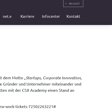
deutsch
net.e
Karriere
Infocenter
Kontakt
it dem Motto „
Startups, Corporate Innovation,
nge Gründer und Unternehmer miteinander und
hatten mit der CSX Academy einen Stand an
-new-work-tickets-72502263221#