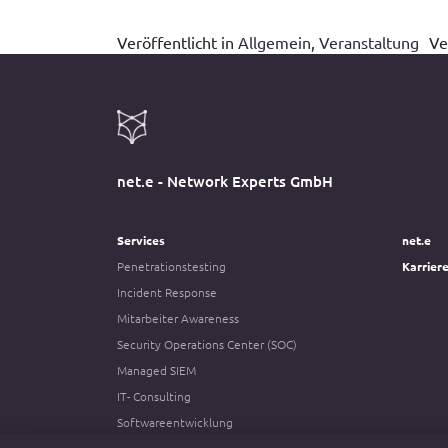
Veröffentlicht in
Allgemein
,
Veranstaltung
Ve
net.e - Network Experts GmbH
Services
net.e
Penetrationstesting
Karrier
Incident Response
Mitarbeiter Awareness
Security Operations Center (SOC)
Managed SIEM
IT- Consulting
Softwareentwicklung
Social Engineering