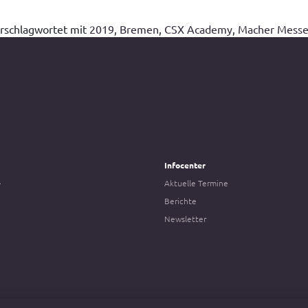
rschlagwortet mit
2019
,
Bremen
,
CSX Academy
,
Macher Mess
Infocenter
e
Aktuelle Termine
Berichte
Newsletter