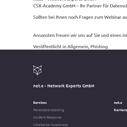
CSX-Academy GmbH – Ihr Partner für Datensc
Sollten bei Ihnen noch Fragen zum Webinar a
Ansonsten freuen wir uns auf Sie und einen i
Veröffentlicht in
Allgemein
,
Phishing
net.e - Network Experts GmbH
Services
net.e
Penetrationstesting
Karrier
Incident Response
Mitarbeiter Awareness