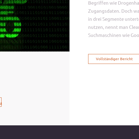
Begriffen wie Drogenha
Zugangsdaten. Doch was 
in drei Segmente unterte
nutzen, nennt man Clea
Suchmaschinen wie Goog
Vollständiger Bericht
st