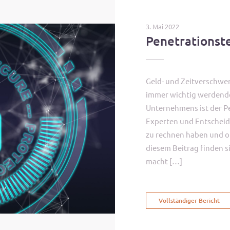
3. Mai 2022
Penetrationste
Geld- und Zeitverschwe
immer wichtig werdender
Unternehmens ist der Pe
Experten und Entscheide
zu rechnen haben und ob 
diesem Beitrag finden s
macht […]
Vollständiger Bericht