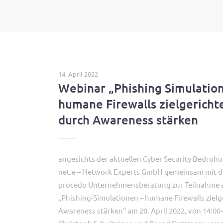
14. April 2022
Webinar „Phishing Simulation
humane Firewalls zielgericht
durch Awareness stärken
angesichts der aktuellen Cyber Security Bedrohun
net.e – Network Experts GmbH gemeinsam mit d
procedo Unternehmensberatung zur Teilnahme 
„Phishing-Simulationen – humane Firewalls zielg
Awareness stärken“ am 20. April 2022, von 14:00 –