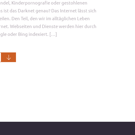
ndel, Kinderpornografie oder gestohlenen
ist das Darknet genau? Das Internet lässt sich
ilen. Den Teil, den wir im alltäglichen Leben
rnet. Webseiten und Dienste werden hier durch
le oder Bing indexiert. […]