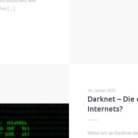
nschaulichen, wie
ufen […]
10. Januar 2022
Darknet – Die 
Internets?
Wenn wir an Darknet de