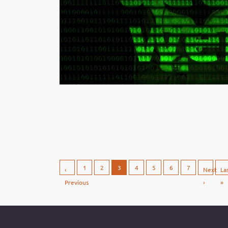
1
2
3
4
5
6
7
‹
Next
La
Previous
›
»