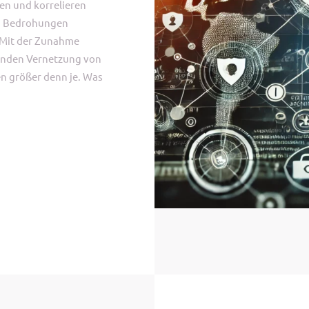
ren und korrelieren
um Bedrohungen
. Mit der Zunahme
nden Vernetzung von
n größer denn je. Was