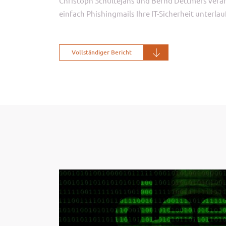
Christoph Schultejans und Bernd Dettmers vera
einfach Phishingmails Ihre IT-Sicherheit unterla
Vollständiger Bericht