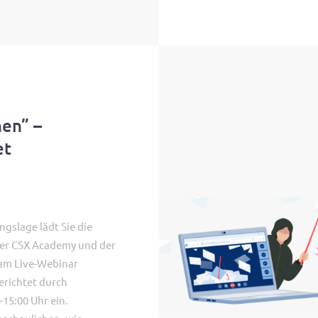
en” –
et
gslage lädt Sie die
er CSX Academy und der
am Live-Webinar
erichtet durch
 15:00 Uhr ein.