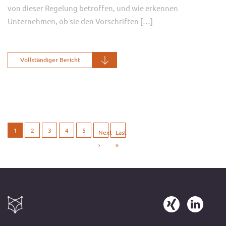
von dieser Regelung betroffen, und wie erkennen
Unternehmen, ob sie den Vorschriften […]
Vollständiger Bericht
1
2
3
4
5
Next
Last
›
»