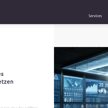
Services
es
etzen
hungen eine der größten