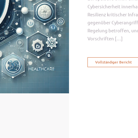
Cybersicherheit innerhal
Resilienz kritischer In
gegenüber Cyberangriffe
Regelung betroffen, un
Vorschriften […]
Vollständiger Bericht