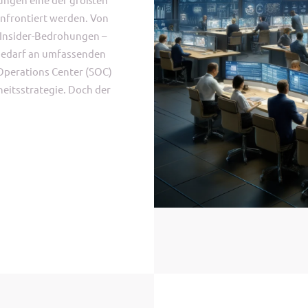
nfrontiert werden. Von
 Insider-Bedrohungen –
Bedarf an umfassenden
 Operations Center (SOC)
heitsstrategie. Doch der