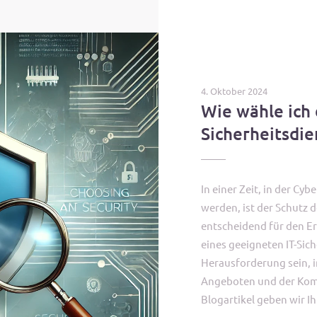
4. Oktober 2024
Wie wähle ich 
Sicherheitsdie
In einer Zeit, in der Cy
werden, ist der Schutz 
entscheidend für den Er
eines geeigneten IT-Sich
Herausforderung sein, i
Angeboten und der Komp
Blogartikel geben wir I