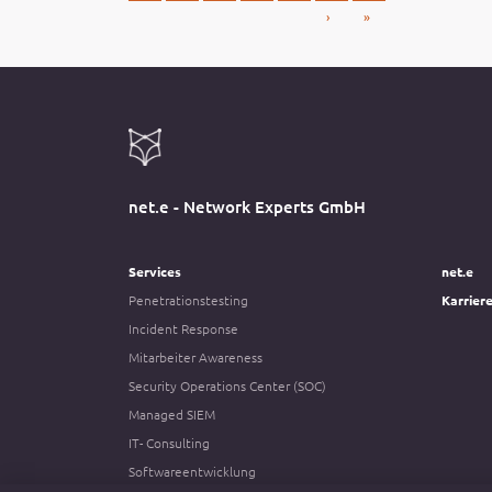
›
»
net.e - Network Experts GmbH
Services
net.e
Penetrationstesting
Karrier
Incident Response
Mitarbeiter Awareness
Security Operations Center (SOC)
Managed SIEM
IT- Consulting
Softwareentwicklung