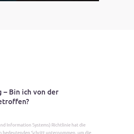
 – Bin ich von der
etroffen?
nd Information Systems) Richtlinie hat die
n bedeutenden Schritt unternommen, um die