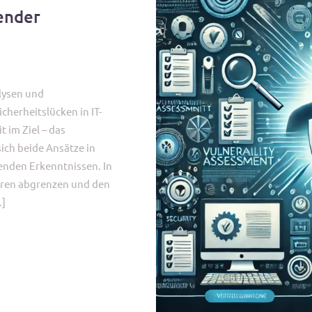
ender
alysen und
cherheitslücken in IT-
 im Ziel – das
ich beide Ansätze in
enden Erkenntnissen. In
hren abgrenzen und den
…]