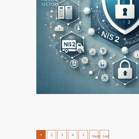
1
2
3
4
5
Next
Last